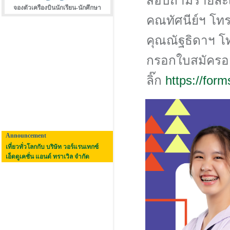
สอบถามรายละเอี
จองตัวเครืองบินนักเรียน-นักศึกษา
คณทัศนีย์ฯ โท
คุณณัฐธิดาฯ โ
กรอกใบสมัครอ
ลิ๊ก
https://fo
Announcement
เที่ยวทั่วโลกกับ บริษัท วอร์แรนเทกซ์
เอ็ดดูเคชั่น แอนด์ ทราเวิล จำกัด