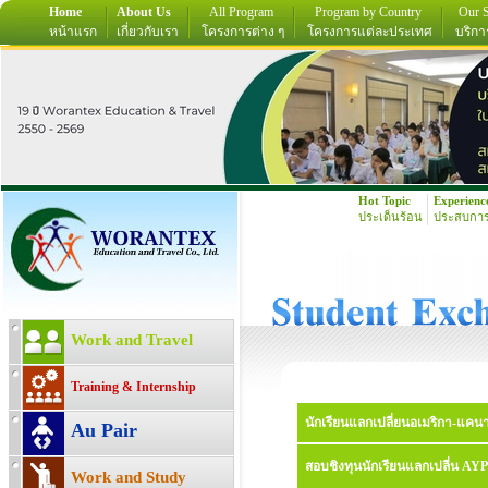
Home
About Us
All Program
Program by Country
Our S
หน้าแรก
เกี่ยวกับเรา
โครงการต่าง ๆ
โครงการแต่ละประเทศ
บริกา
Hot Topic
Experienc
ประเด็นร้อน
ประสบการ
Work and Travel
Training & Internship
นักเรียนแลกเปลี่ยนอเมริกา-แคนาด
Au Pair
สอบชิงทุนนักเรียนแลกเปลี่น AYP
Work and Study