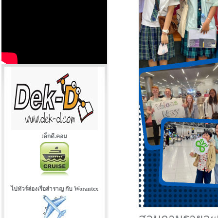
เด็กดี.คอม
ไปทัวร์ล่องเรือสำราญ กับ Worantex