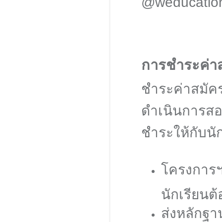
@weducatio
การชำระค่าส
ชำระค่าสมัค
ดำเนินการสอ
ชำระให้กับนั
โครงการฯ
นักเรียนต
ส่งหลักฐ