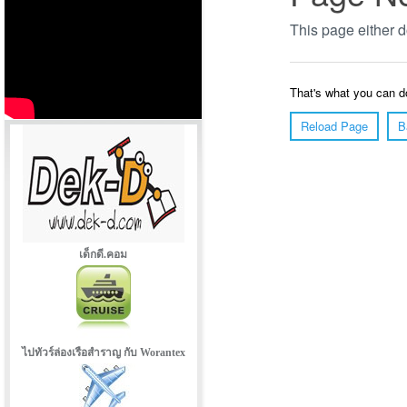
เด็กดี.คอม
ไปทัวร์ล่องเรือสำราญ กับ Worantex