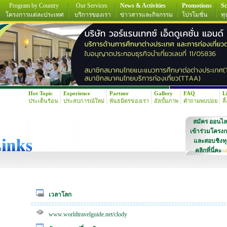
Program by Country
Our Services
News & Activities
Promotions
Sc
โครงการแต่ละประเทศ
บริการของเรา
ข่าวสารและกิจกรรม
โปรโมชั่น
ทุ
Hot Topic
Experience
Partner
Gallery
FAQ
L
ประเด็นร้อน
ประสบการณ์ใหม่
พันธมิตรของเรา
อัลบั้มภาพ
คำถามพบบ่อย
ลิ
สมัคร ออนไล
เข้าร่วมโครง
และสอบชิงท
คลิกที่นี่คะ
!!
เวลาโลก
www.worldtravelguide.net/clody