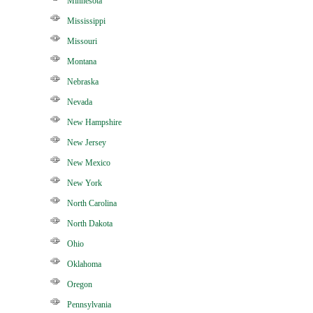
Minnesota
Mississippi
Missouri
Montana
Nebraska
Nevada
New Hampshire
New Jersey
New Mexico
New York
North Carolina
North Dakota
Ohio
Oklahoma
Oregon
Pennsylvania