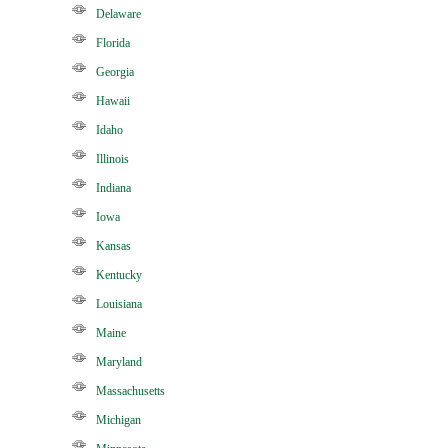
Delaware
Florida
Georgia
Hawaii
Idaho
Illinois
Indiana
Iowa
Kansas
Kentucky
Louisiana
Maine
Maryland
Massachusetts
Michigan