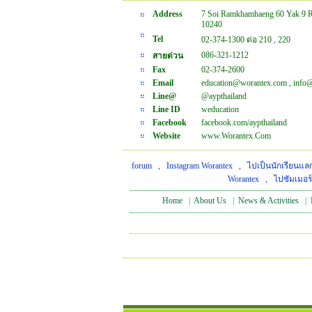
Address
7 Soi Ramkhamhaeng 60 Yak 9 
10240
Tel
02-374-1300 ต่อ 210 , 220
086-321-1212
สายด่วน
Fax
02-374-2600
Email
education@worantex.com , info
Line@
@aypthailand
Line ID
weducation
Facebook
facebook.com/aypthailand
Website
www.Worantex.Com
forum
,
Instagram Worantex
,
ไปเป็นนักเรียนแลก
Worantex
,
ไปซัมเมอร์
Home
|
About Us
|
News & Activities
|