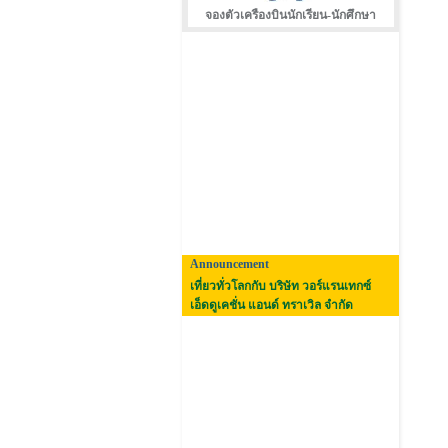
จองตัวเครืองบินนักเรียน-นักศึกษา
Announcement
เที่ยวทั่วโลกกับ บริษัท วอร์แรนเทกซ์
เอ็ดดูเคชั่น แอนด์ ทราเวิล จำกัด