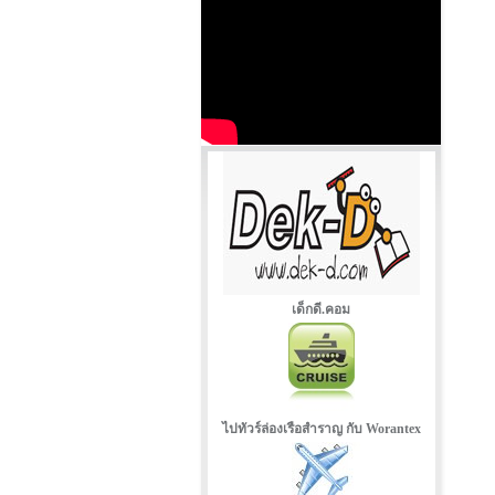
เด็กดี.คอม
ไปทัวร์ล่องเรือสำราญ กับ Worantex