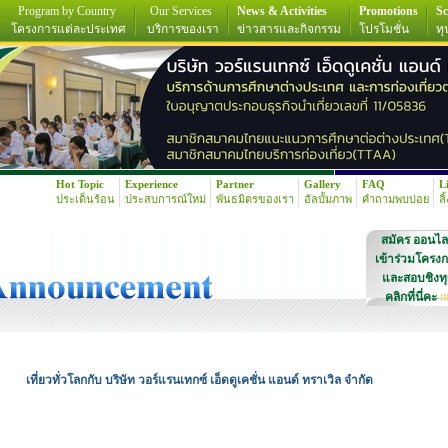
Program by Country
Our Services
News & Activities
Promotions
Sc
โครงการแต่ละประเทศ
บริการของเรา
ข่าวสารและกิจกรรม
โปรโมชั่น
ทุ
Hot Topic
Experience
Partner
Gallery
FAQ
L
ประเด็นร้อน
ประสบการณ์ใหม่
พันธมิตรของเรา
อัลบั้มภาพ
คำถามพบบ่อย
ลิ
สมัคร ออนไล
เข้าร่วมโครง
และสอบชิงท
คลิกที่นี่คะ
!!
เที่ยวทั่วโลกกับ บริษัท วอร์แรนเทกซ์ เอ็ดดูเคชั่น แอนด์ ทราเวิล จำกัด