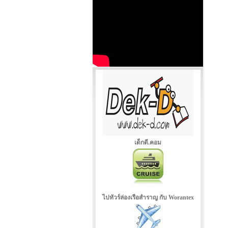
เด็กดี.คอม
ไปทัวร์ล่องเรือสำราญ กับ Worantex