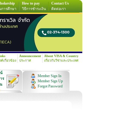
holarship
How to pay
Contact Us
นการศึกษา
วิธีการชำระเงิน
ติดต่อเรา
inks
Announcement
About VISA & Country
้งค์เกี่ยวข้อง
ประกาศ
เกี่ยวกับวีซ่าและประเทศ
น์
Member Sign In
การ
Member Sign Up
ุน
Forgot Password
!