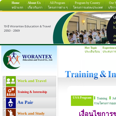
Home
About Us
All Program
Program by Country
Our S
หน้าแรก
เกี่ยวกับเรา
โครงการต่าง ๆ
โครงการแต่ละประเทศ
บริกา
Hot Topic
Experienc
ประเด็นร้อน
ประสบการ
Work and Travel
Training & Internship
USA Program
Training
Jo
Au Pair
ร่วมโครงการออ
เงื่อนไขกา
Work and Study