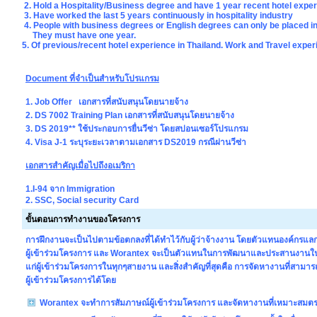
2. Hold a Hospitality/Business degree and have 1 year recent hotel expe
3. Have worked the last 5 years continuously in hospitality industry
4. People with business degrees or English degrees can only be placed in 
They must have one year.
5. Of previous/recent hotel experience in Thailand. Work and Travel exper
Document ที่จำเป็นสำหรับโปรแกรม
1. Job Offer เอกสารที่สนับสนุนโดยนายจ้าง
2. DS 7002 Training Plan เอกสารที่สนับสนุนโดยนายจ้าง
3. DS 2019** ใช้ประกอบการยื่นวีซ่า โดยสปอนเซอร์โปรแกรม
4. Visa J-1 ระบุระยะเวลาตามเอกสาร DS2019 กรณีผ่านวีซ่า
เอกสารสำคัญเมื่อไปถึงอเมริกา
1.I-94 จาก Immigration
2. SSC, Social security Card
ขั้นตอนการทำงานของโครงการ
การฝึกงานจะเป็นไปตามข้อตกลงที่ได้ทำไว้กับผู้ว่าจ้างงาน
โดยตัวแทนองค์กรแลกเป
ผู้เข้าร่วมโครงการ และ Worantex จะเป็นตัวแทนในการพัฒนาและประสานงาน
แก่ผู้เข้าร่วมโครงการในทุกๆสายงาน และสิ่งสำคัญที่สุดคือ การจัดหางานที่สา
ผู้เข้าร่วมโครงการได้โดย
Worantex จะทำการสัมภาษณ์ผู้เข้าร่วมโครงการ และจัดหางานที่เหมาะสมตรง