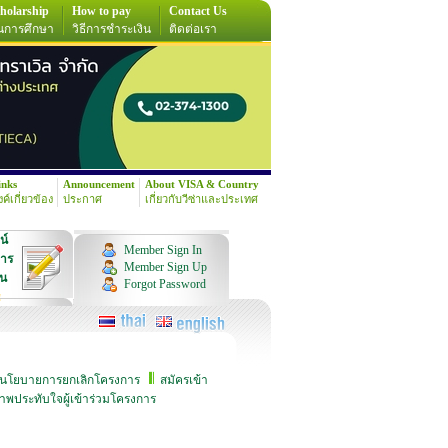
holarship
How to pay
Contact Us
นการศึกษา
วิธีการชำระเงิน
ติดต่อเรา
inks
Announcement
About VISA & Country
้งค์เกี่ยวข้อง
ประกาศ
เกี่ยวกับวีซ่าและประเทศ
น์
Member Sign In
การ
Member Sign Up
ุน
Forgot Password
!
นโยบายการยกเลิกโครงการ
สมัครเข้า
าพประทับใจผู้เข้าร่วมโครงการ