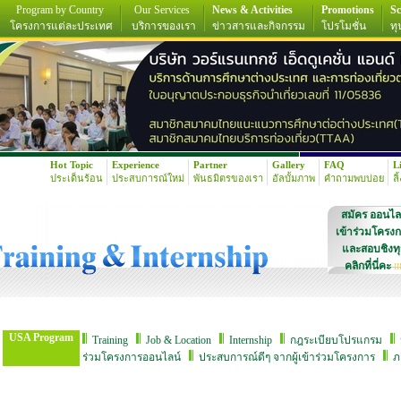
Program by Country
Our Services
News & Activities
Promotions
Sc
โครงการแต่ละประเทศ
บริการของเรา
ข่าวสารและกิจกรรม
โปรโมชั่น
ทุ
Hot Topic
Experience
Partner
Gallery
FAQ
L
ประเด็นร้อน
ประสบการณ์ใหม่
พันธมิตรของเรา
อัลบั้มภาพ
คำถามพบบ่อย
ลิ
สมัคร ออนไล
เข้าร่วมโครง
และสอบชิงท
คลิกที่นี่คะ
!!
USA Program
Training
Job & Location
Internship
กฎระเบียบโปรแกรม
ร่วมโครงการออนไลน์
ประสบการณ์ดีๆ จากผู้เข้าร่วมโครงการ
ภ