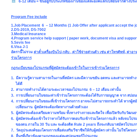
6-12 เดือน = ขึ้นอยู่กับประเภทของงานของแต่ละองค์แลกเปลี่ยนจากต่างประเ
Program Fee include
1.Job Placement 6 – 12 Months (1 Job Offer after applicant accept the jo
2.DS-2019, DS-7002
3.Medical Insurance
4.Program service help support ( paper work, document visa and suppor
5.Sevis fee
6.Visa J-1
อัตรานี้ไม่รวม
ค่าตั๋วเครื่องบินไป-กลับ , ค่าใช้จ่ายส่วนตัว เช่น ค่าโทรศัพท์, ค่
ร่วมโครงการ
กฎระเบียบของโปรแกรมที่ผู้สมัครจะต้องเข้าใจในการเข้าร่วมโครงการ
1. มีความรู้ความสามารถในงานที่สมัคร และมีความขยัน อดทน และสามารถทำ
ได้ดี
2. สามารถทำงานได้ตามระยะเวลาของโปรแกรม 6 – 12 เดือน เท่านั้น
3. การเปลี่ยนงานในขณะท่าเข้าร่วมโครงการจะต้องได้รับการอนุญาต จาก สปอนเ
4. การเปลี่ยนงานในขณะที่เข้าร่วมโครงการ อาจจะไม่สามารถกระทำได้ หากผู้ส
เปลี่ยนงาน ผู้สมัครจะต้องจัดหางานด้วยตัวเอง
5. ผู้สมัครจะต้องเตรียมความพร้อม ทั้งทางร่างกายและจิตใจ เพื่อเปิดรับกับวัฒนธ
6. ผู้สมัครจะต้องเข้าใจว่าหากได้รับการตอบรับเข้าร่วมโครงการแล้ว หลังจบโป
ของตน ภายใน 30 วัน และ จะต้องติด Rule 2 years ถึงจะกลับมาสมัครโปรแกรม
7. วัตถุประสงค์ของโครงการเพื่อส่งเสริมวีชาชีพให้กับผู้สมัคร เท่านั้น ไม่ใช่โคร
8. อื่นๆที่เกียวข้องตามกฏของแต่ละสปอนเซอร์โปรแกรม