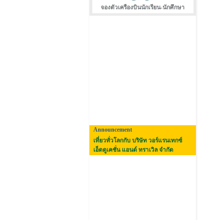
จองตัวเครืองบินนักเรียน-นักศึกษา
Announcement
เที่ยวทั่วโลกกับ บริษัท วอร์แรนเทกซ์
เอ็ดดูเคชั่น แอนด์ ทราเวิล จำกัด