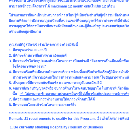
ทำงานตามโครงสร้างหลักสูตรฝึกงานและได้รับคำแนะนำที่เฉพาะเจาะจงตามสาขาที่
สามารถเข้าร่วมโครงการได้ maximam 12 month only.ไม่เกิน 12 เดือน
โปรแกรมการฝึกงาเป็นประสบการณ์การเรียนรู้ที่เป็นจริงสำหรับผู้เข้าร่วม ข้อกำ
ฝึกงานที่ต้องการฝึกงานกฎระเบียบที่สปอนเซอร์ที่จะอนุญาตให้ชาวต่างชาติที่กำลัง
การอนุญาตให้สถาบันการศึกษาหลังมัธยมศึกษาและผู้ที่จะเข้าสู่ประเทศสหรัฐอเม
สร้างหลักกสูตรฝึกงาน
คุณสมบัติผู้สมัครเข้าร่วมโครงการ จะต้องมีดังนี้
1. มีอายุระหว่าง 20 -35 ปี
2. มีทักษะด้านการสื่อสารภาษาอังกฤษดี
3. มีความเข้าใจวัตถุประสงค์ของโครงการฯ เป็นอย่างดี “โครงการเป็นเพียงเพื่อพ
ใช่โครงการจัดหางาน”
4. มีความพร้อมที่จะฝึกงานด้านการบริการ พร้อมที่จะปรับตัวเพื่อเรียนรู้วิถีการดำ
ชาวต่างชาติ มีความอดทนในการทำงานหนักและสามารถแก้ไขปัญหาเฉพาะหน้
5. เป็นบุคคลที่มีความขยันขันแข็ง และสามารถอยู่ตัวคนเดียวได้
6. จบการศึกษาปริญญาตรีหรือ จบการศึกษาในระดับปริญญาโท ในสาขาที่เกี่ยวข้องก
นั้น
** ไม่สามารถข้ามสายงานประเภทอื่นๆ ที่ไม่เกี่ยวข้องกับประบการณ์การท
7. มีความขยันและสมารถทำงานภายใต้สภาวะที่กดดันได้ดี
8. มีความสนใจจะเข้าร่วมโครงการอย่างแท้ใจ
***********************************************************************************
Remark: J1 requirements to qualify for this Program. เงื่อนไขโครงการเพิ่มเ
1. Be currently studying Hospitality /Tourism or Business