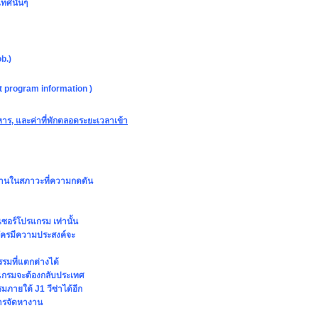
ทศนั้นๆ
b.)
t program information )
าอาหาร, และค่าที่พักตลอดระยะเวลาเข้า
งานในสภาวะที่ความกดดัน
ซอร์โปรแกรม เท่านั้น
มัครมีความประสงค์จะ
รรมที่แตกต่างได้
รแกรมจะต้องกลับประเทศ
ภายใต้ J1 วีซ่าได้อีก
งการจัดหางาน