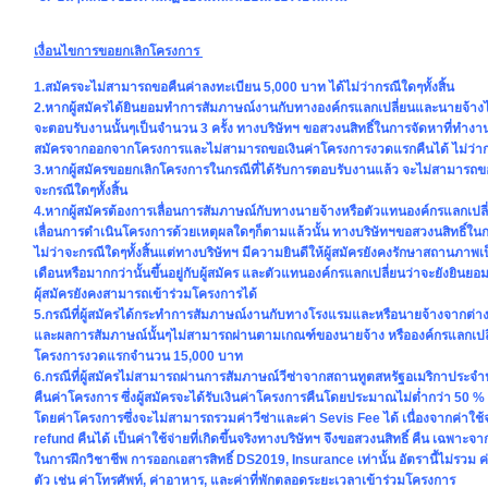
เงื่อนไขการขอยกเลิกโครงการ
1.สมัครจะไม่สามารถขอคืนค่าลงทะเบียน 5,000 บาท ได้ไม่ว่ากรณีใดๆทั้งสิ้น
2.หากผู้สมัครได้ยินยอมทำการสัมภาษณ์งานกับทางองค์กรแลกเปลี่ยนและนายจ้างไปแล
จะตอบรับงานนั้นๆเป็นจำนวน 3 ครั้ง ทางบริษัทฯ ขอสวงนสิทธิ์ในการจัดหาที่ทำงานใ
สมัครจากออกจากโครงการและไม่สามารถขอเงินค่าโครงการงวดแรกคืนได้ ไม่ว่ากรณ
3.หากผู้สมัครขอยกเลิกโครงการในกรณีที่ได้รับการตอบรับงานแล้ว จะไม่สามารถขอเ
จะกรณีใดๆทั้งสิ้น
4.หากผู้สมัครต้องการเลื่อนการสัมภาษณ์กับทางนายจ้างหรือตัวแทนองค์กรแลกเปล
เลื่อนการดำเนินโครงการด้วยเหตุผลใดๆก็ตามแล้วนั้น ทางบริษัทฯขอสวงนสิทธิ์ใ
ไม่ว่าจะกรณีใดๆทั้งสิ้นแต่ทางบริษัทฯ มีความยินดีให้ผู้สมัครยังคงรักษาสถานภาพเป
เดือนหรือมากกว่านั้นขึ้นอยู่กับผู้สมัคร และตัวแทนองค์กรแลกเปลี่ยนว่าจะยังยินย
ผุ้สมัครยังคงสามารถเข้าร่วมโครงการได้
5.กรณีที่ผู้สมัครได้กระทำการสัมภาษณ์งานกับทางโรงแรมและหรือนายจ้างจากต่าง
และผลการสัมภาษณ์นั้นๆไม่สามารถผ่านตามเกณฑ์ของนายจ้าง หรือองค์กรแลกเปลี่ยน
โครงการงวดแรกจำนวน 15,000 บาท
6.กรณีที่ผู้สมัครไม่สามารถผ่านการสัมภาษณ์วีซ่าจากสถานทูตสหรัฐอเมริกาประ
คืนค่าโครงการ ซึ่งผู้สมัครจะได้รับเงินค่าโครงการคืนโดยประมาณไม่ต่ำกว่า 50
โดยค่าโครงการซึ่งจะไม่สามารถรวมค่าวีซ่าและค่า Sevis Fee ได้ เนื่องจากค่าใช
refund คืนได้ เป็นค่าใช้จ่ายที่เกิดขึ้นจริงทางบริษัทฯ จึงขอสวงนสิทธิ์ คืน เฉพาะ
ในการฝึกวิชาชีพ การออกเอสารสิทธิ์ DS2019, Insurance เท่านั้น อัตรานี้ไม่รวม ค่าต
ตัว เช่น ค่าโทรศัพท์, ค่าอาหาร, และค่าที่พักตลอดระยะเวลาเข้าร่วมโครงการ