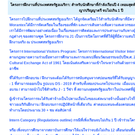
โครงการฝึกงานที่ประเทศสหรัฐอเมริกา: สำหรับนักศึกษาที่กำลังเรียนปี 4 เทอมสุดท้า
ญา/ปริญญาตรี จบไม่เกิน 1 ปี
โครงการไปฝึกงานที่ประเทศสหรัฐอเมริกา ได้ถูกจัดเตรียมไว้สำหรับนักศึกษาที่มี
Worantexได้มีการจัดเตรียมในเรื่องของที่พัก และการเดินทางเพื่อความสะดวกของ
เราได้มีการพัฒนาอย่างต่อเนื่อง ในเรื่องของการติดต่อและการประสานงานกับทางผู
กฎต่างๆ ของสถานฑูต โครงการฝึกงาน J1 เป็นการเปิดโอกาศที่ดีให้ผู้ที่มีความส
ฝึกงานจริง ณ ประเทศสหรัฐอเมริกา
โครงการ International Visitors Program: โครงการ International Visitor Int
ตามกฎหมายความร่วมมือทางการศึกษาและการแลกเปลี่ยนวัฒนธรรมฉบับปีพ.ศ. 2
Cultural Exchange Act of 1961 โดยเน้นส่งเสริมความเข้าใจระหว่างกันด้วยการต
อาชีพ
ที่ได้รับการฝึกอบรม / ฝึกงานจะต้องได้รับการสนับสนุนจากสปอนเซอร์ที่ได้รับอนุญาต
- 1 ที่สามารถออกเป็น รูปแบบ DS - 2019 สำหรับทั้งสองประเภทโปรแกรม เมื่อแบบ
อบรม / สามารถนำไปใช้สำหรับ J - 1 วีซ่า ที่ สถานกงสุลสหรัฐอเมริกาในประเทศที่ผู้
ผู้เข้าร่วมโครงการจะได้รับค่าจ้างเป็นไปตามเงื่อนไงของแต่ละนายจ้างนั้นอย่างไรก็
ชาวอเมริกันฝึกงาน / ฝึกอบรมการปฏิบัติหน้าที่เดียวกัน ค่าตอบแทนจะต้องครอบคลุม
ทำงานโดยประมาณ 30 + ชม ต่อสัปดาห์
Intern Category (Regulations outline) กรณีที่เพิ่งเรียนจบไม่เกิน 1 ปี เข้าร่วมโ
หรือ เพิ่งจบการศึกษาจากสถาบันการศึกษาให้แน่ใจว่าจบยังไม่เกิน 12 เดือนก่อนที่