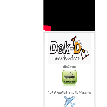
เด็กดี.คอม
ไปทัวร์ล่องเรือสำราญ กับ Worantex