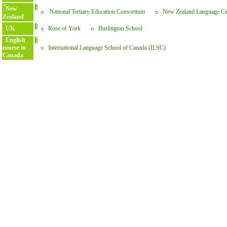
์New
National Tertiary Education Consortium
New Zealand Language Ce
Zealand
UK
Rose of York
Burlington School
English
course in
International Language School of Canada (ILSC)
Canada