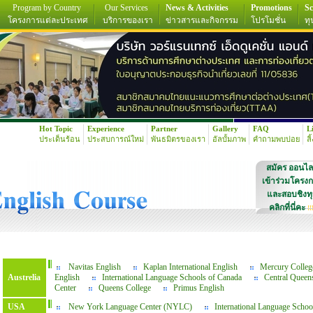
Program by Country
Our Services
News & Activities
Promotions
Sc
โครงการแต่ละประเทศ
บริการของเรา
ข่าวสารและกิจกรรม
โปรโมชั่น
ทุ
Hot Topic
Experience
Partner
Gallery
FAQ
L
ประเด็นร้อน
ประสบการณ์ใหม่
พันธมิตรของเรา
อัลบั้มภาพ
คำถามพบบ่อย
ลิ
สมัคร ออนไล
เข้าร่วมโครง
และสอบชิงท
คลิกที่นี่คะ
!!
Navitas English
Kaplan International English
Mercury Colleg
Austrelia
English
International Language Schools of Canada
Central Queen
Center
Queens College
Primus English
USA
New York Language Center (NYLC)
International Language Scho