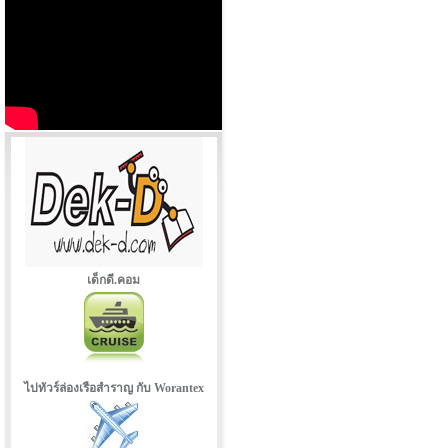
เด็กดี.คอม
ไปทัวร์ล่องเรือสำราญ กับ Worantex