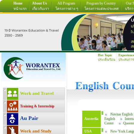
Home
About Us
All Program
Program by Country
Our S
หน้าแรก
เกี่ยวกับเรา
โครงการต่าง ๆ
โครงการแต่ละประเทศ
บริกา
Hot Topic
Experienc
ประเด็นร้อน
ประสบการ
Work and Travel
Training & Internship
Navitas English
Au Pair
Austrelia
English
Intern
Center
Queens
Work and Study
USA
New York Langu