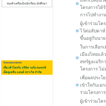
แลกเปลี่ยน
จองตัวเครืองบินนักเรียน-นักศึกษา
โครงการได้รั
การไปทำงา
ผู้เข้าร่วม
ไว้ต่อสัปดา
ขึ้นอยู่กับน
ในการเลือกเม
เมืองไทยแล
สหรัฐอเมริกา
Announcement
เที่ยวทั่วโลกกับ บริษัท วอร์แรนเทกซ์
โครงการ ไม่
เอ็ดดูเคชั่น แอนด์ ทราเวิล จำกัด
เพื่อผลประโ
เข้าใจกับเอกส
ร่วมโครงกา
ผู้เข้าร่วม