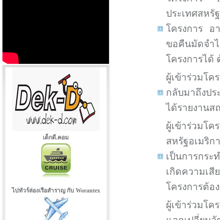
ประเทศสหรั
โครงการ อาจ
ขอคืนมัดจำ
โครงการได้ 
ผู้เข้าร่วมโ
กลับมาถึงประ
ได้รายงานสถ
ผู้เข้าร่ว
เด็กดี.คอม
สหรัฐอเมริก
เป็นการกระ
เกิดความเสี
โครงการต้องช
ไปทัวร์ล่องเรือสำราญ กับ Worantex
ผู้เข้าร่วม