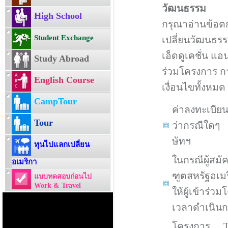
วัฒนธรรม
High School
กรุณาอ่านข้อต
Student Exchange
เปลี่ยนวัฒนธรร
เอ็ดดูเคชั่น แอ
Study Abroad
ร่วมโครงการ กา
English Course
เงื่อนไขทั้งหมด
CampTour
ค่าลงทะเบียน
Tour
ว่ากรณีใดๆ 
ษัทฯ
ทุนไปแลกเปลี่ยน
ในกรณีผู้สมั
อเมริกา
ฑูตสหรัฐอเม
แบบทดสอบก่อนไป
Work & Travel
ให้ผู้เข้าร
เวลาดำเนินก
โครงการ Tra