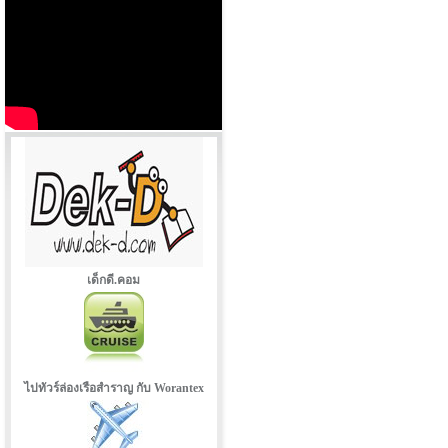
เด็กดี.คอม
ไปทัวร์ล่องเรือสำราญ กับ Worantex