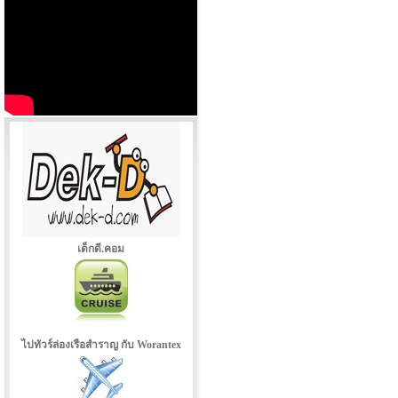
เด็กดี.คอม
ไปทัวร์ล่องเรือสำราญ กับ Worantex