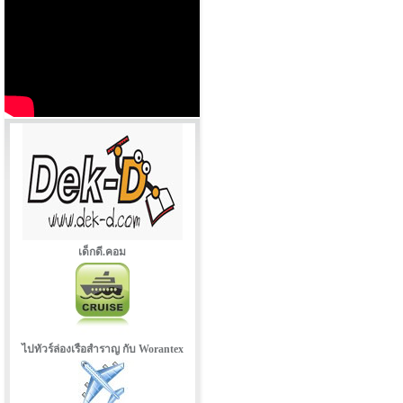
เด็กดี.คอม
ไปทัวร์ล่องเรือสำราญ กับ Worantex