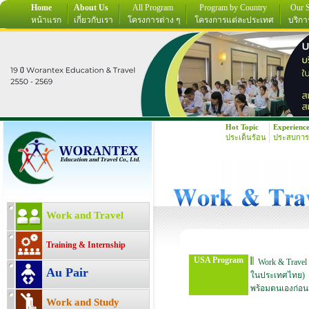
Home
About Us
All Program
Program by Country
Our S
หน้าแรก
เกี่ยวกับเรา
โครงการต่าง ๆ
โครงการแต่ละประเทศ
บริกา
Hot Topic
Experienc
ประเด็นร้อน
ประสบการ
Work and Travel
Training & Internship
USA Program
Work & Travel
Au Pair
ในประเทศไทย)
พร้อมตนเองก่อน
Work and Study