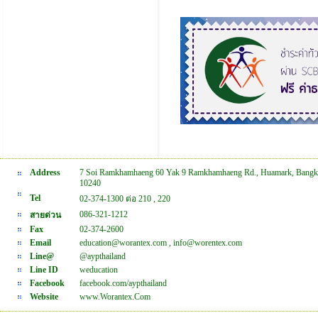
Address
7 Soi Ramkhamhaeng 60 Yak 9 Ramkhamhaeng Rd., Huamark, Bangk
10240
Tel
02-374-1300 ต่อ 210 , 220
086-321-1212
สายด่วน
Fax
02-374-2600
Email
education@worantex.com , info@worentex.com
Line@
@aypthailand
Line ID
weducation
Facebook
facebook.com/aypthailand
Website
www.Worantex.Com