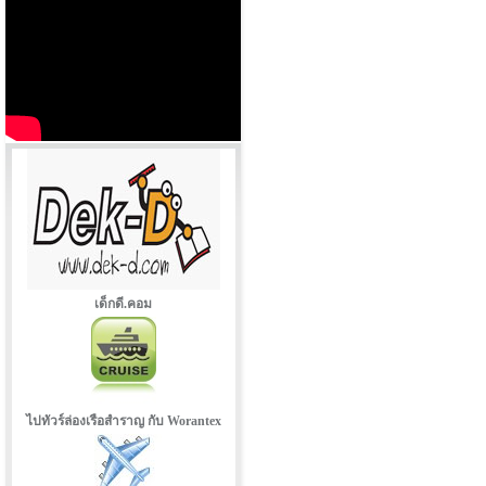
เด็กดี.คอม
ไปทัวร์ล่องเรือสำราญ กับ Worantex