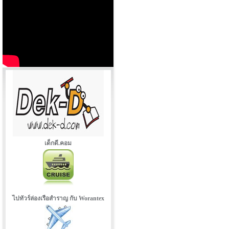
เด็กดี.คอม
ไปทัวร์ล่องเรือสำราญ กับ Worantex