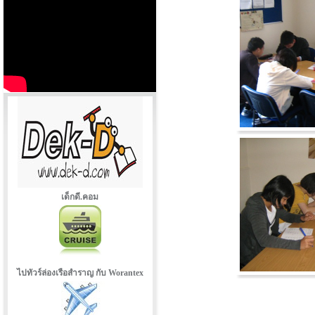
เด็กดี.คอม
ไปทัวร์ล่องเรือสำราญ กับ Worantex