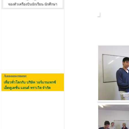
จองตัวเครืองบินนักเรียน-นักศึกษา
Announcement
เที่ยวทั่วโลกกับ บริษัท วอร์แรนเทกซ์
เอ็ดดูเคชั่น แอนด์ ทราเวิล จำกัด