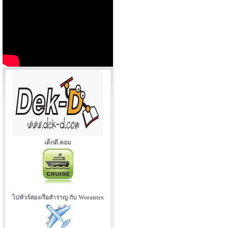
เด็กดี.คอม
ไปทัวร์ล่องเรือสำราญ กับ Worantex