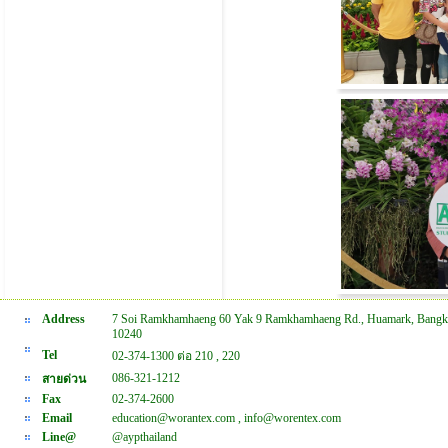
Address
7 Soi Ramkhamhaeng 60 Yak 9 Ramkhamhaeng Rd., Huamark, Bangk
10240
Tel
02-374-1300 ต่อ 210 , 220
086-321-1212
สายด่วน
Fax
02-374-2600
Email
education@worantex.com , info@worentex.com
Line@
@aypthailand