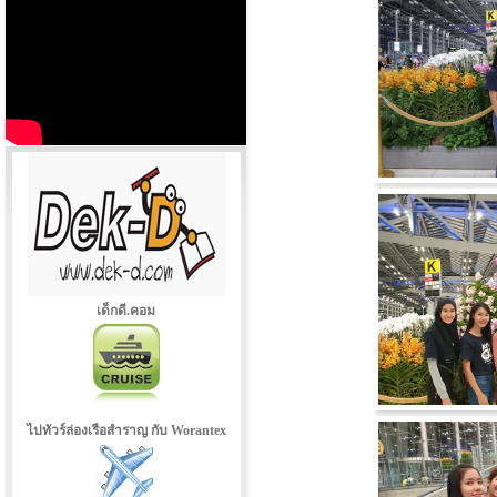
เด็กดี.คอม
ไปทัวร์ล่องเรือสำราญ กับ Worantex