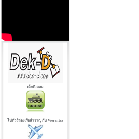
เด็กดี.คอม
ไปทัวร์ล่องเรือสำราญ กับ Worantex