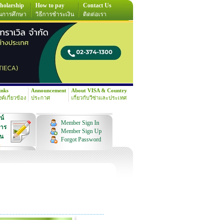
holarship
How to pay
Contact Us
นการศึกษา
วิธีการชำระเงิน
ติดต่อเรา
inks
Announcement
About VISA & Country
้งค์เกี่ยวข้อง
ประกาศ
เกี่ยวกับวีซ่าและประเทศ
น์
Member Sign In
การ
Member Sign Up
ุน
Forgot Password
!