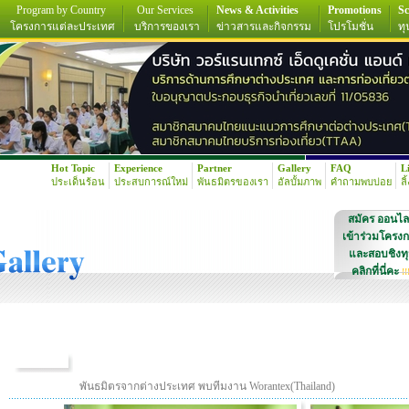
Program by Country
Our Services
News & Activities
Promotions
Sc
โครงการแต่ละประเทศ
บริการของเรา
ข่าวสารและกิจกรรม
โปรโมชั่น
ทุ
Hot Topic
Experience
Partner
Gallery
FAQ
L
ประเด็นร้อน
ประสบการณ์ใหม่
พันธมิตรของเรา
อัลบั้มภาพ
คำถามพบบ่อย
ลิ
สมัคร ออนไล
เข้าร่วมโครง
และสอบชิงท
คลิกที่นี่คะ
!!
พันธมิตรจากต่างประเทศ พบทีมงาน Worantex(Thailand)