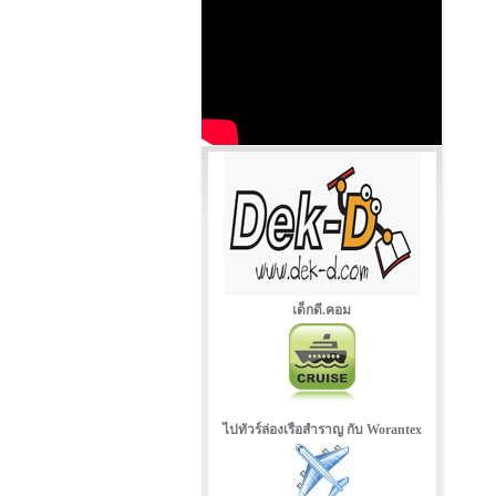
เด็กดี.คอม
ไปทัวร์ล่องเรือสำราญ กับ Worantex