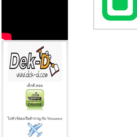
เด็กดี.คอม
ไปทัวร์ล่องเรือสำราญ กับ Worantex